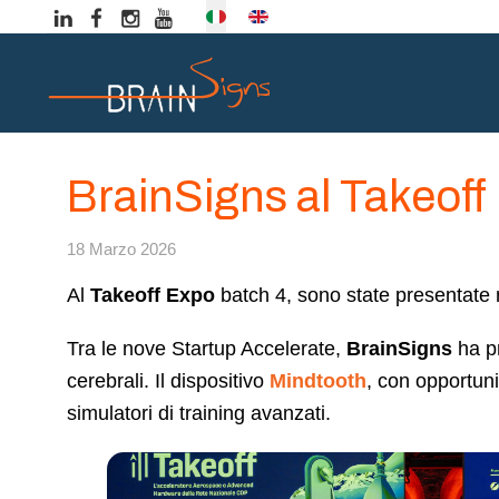
Seleziona la tua lingua
BrainSigns al Takeoff
18 Marzo 2026
Al
Takeoff Expo
batch 4, sono state presentate
Tra le nove Startup Accelerate,
BrainSigns
ha pr
cerebrali. Il dispositivo
Mindtooth
, con opportuni
simulatori di training avanzati.