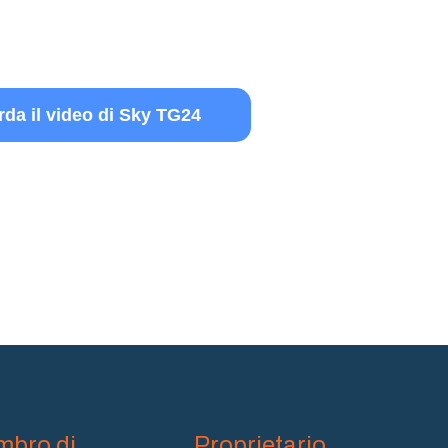
da il video di Sky TG24
bro di
Proprietario