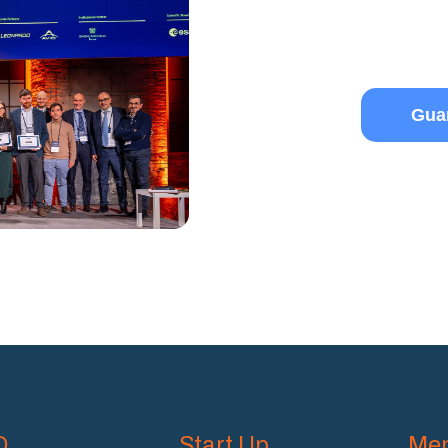
Guar
D
Start Up
Mem